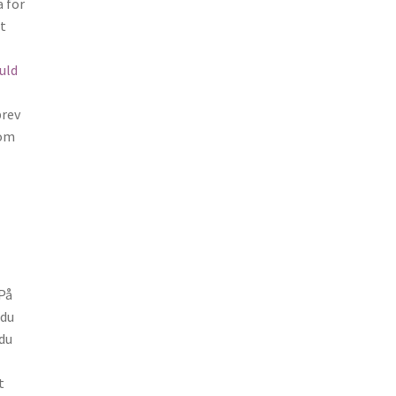
a för
tt
uld
brev
som
 På
 du
 du
t