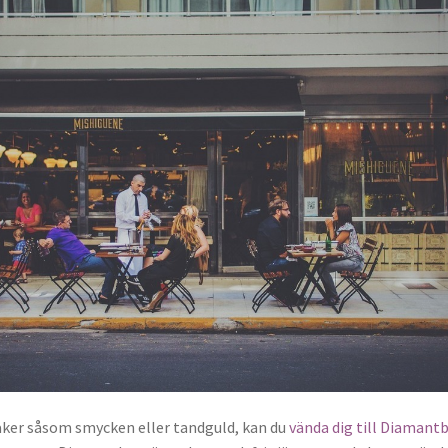
ker såsom smycken eller tandguld, kan du
vända dig till Diamant