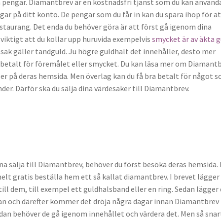
ra pengar. Diamantbrev är en kostnadsfri tjänst som du kan använd
ngar på ditt konto. De pengar som du får in kan du spara ihop för a
taurang. Det enda du behöver göra är att först gå igenom dina
 viktigt att du kollar upp huruvida exempelvis
smycket är av äkta g
sak gäller tandguld. Ju högre guldhalt det innehåller, desto mer
betalt för föremålet eller smycket. Du kan läsa mer om Diamant
ser på deras hemsida. Men överlag kan du få bra betalt för något 
der. Därför ska du sälja dina värdesaker till Diamantbrev.
na sälja till Diamantbrev, behöver du först besöka deras hemsida.
lt gratis beställa hem ett så kallat diamantbrev. I brevet lägger
a till dem, till exempel ett guldhalsband eller en ring. Sedan lägger
an och därefter kommer det dröja några dagar innan Diamantbrev
dan behöver de gå igenom innehållet och värdera det. Men så snar