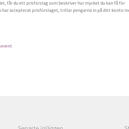
et, får du ett prisförslag som beskriver hur mycket du kan få för
 har accepterat prisförslaget, trillar pengarna in på ditt konto i
gsevent
Senaste inläggen
S