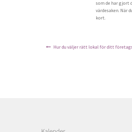
som de har gjort d
värdesaken. När du
kort.
Inläggsnavigering
Hur du väljer rätt lokal för ditt företa
Kalender