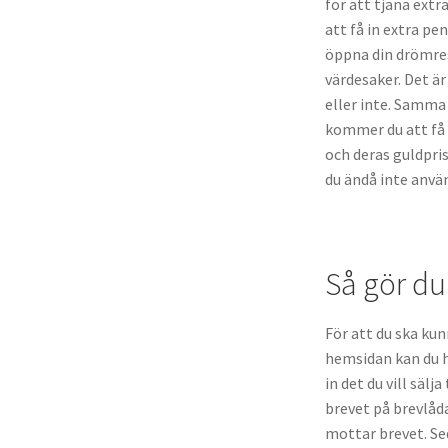
för att tjäna ext
att få in extra pe
öppna din drömres
värdesaker. Det är
eller inte. Samma 
kommer du att få 
och deras guldpri
du ändå inte använ
Så gör du
För att du ska kun
hemsidan kan du he
in det du vill sälj
brevet på brevlåd
mottar brevet. Se