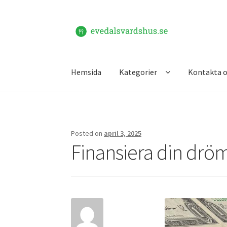
Skip
Skip
to
to
navigation
content
Hemsida
Kategorier
Kontakta o
Hem
Kontakta oss
Posted on
april 3, 2025
Finansiera din drö