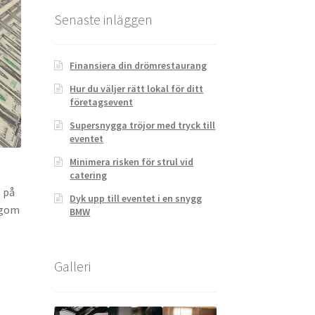
Senaste inläggen
Finansiera din drömrestaurang
Hur du väljer rätt lokal för ditt
företagsevent
Supersnygga tröjor med tryck till
eventet
Minimera risken för strul vid
l
catering
s på
Dyk upp till eventet i en snygg
ngom
BMW
Galleri