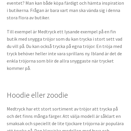
eventet? Man kan både köpa färdigt och hämta inspiration
i butikerna. Frågan är bara vart man ska vända sig i denna
stora flora av butiker.
Till exempel är Medtryck ett lysande exempel på en fin
butik med snygga tröjor som du kan trycka i stort sett vad
du vill på. Du kan också trycka på egna tröjor. En tröja med
tryck behöver heller inte vara sprillans ny. Ibland är det de
enkla tröjorna som blir de allra snyggaste när trycket
kommer på.
Hoodie eller zoodie
Medtryck har ett stort sortiment av tröjor att trycka på
och det finns många färger. Att välja modell är såklart en
smaksak och speciellt de lite tjockare tröjorna är populära
att trycka på. Den klassiska modellen med huva och