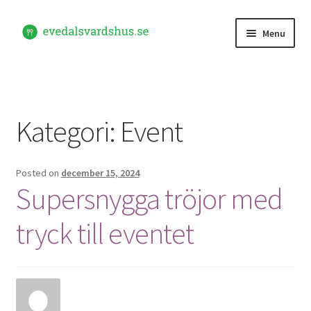
Skip
Skip
Menu
to
to
navigation
content
Hem
Kontakta oss
Kategori:
Event
Posted on
december 15, 2024
Supersnygga tröjor med
tryck till eventet