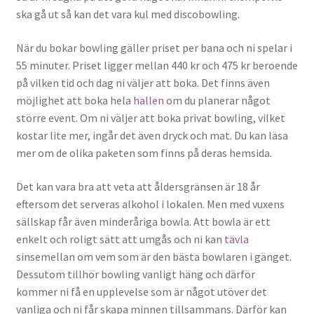
ska gå ut så kan det vara kul med discobowling.
När du bokar bowling gäller priset per bana och ni spelar i
55 minuter. Priset ligger mellan 440 kr och 475 kr beroende
på vilken tid och dag ni väljer att boka. Det finns även
möjlighet att boka hela
hallen
om du planerar något
större event. Om ni väljer att boka privat bowling, vilket
kostar lite mer, ingår det även dryck och mat. Du kan läsa
mer om de olika paketen som finns på deras hemsida.
Det kan vara bra att veta att åldersgränsen är 18 år
eftersom det serveras alkohol i lokalen. Men med vuxens
sällskap får även minderåriga bowla. Att bowla är ett
enkelt och roligt sätt att umgås och ni kan
tävla
sinsemellan om vem som är den bästa bowlaren i gänget.
Dessutom tillhör bowling vanligt häng och därför
kommer ni få en upplevelse som är något utöver det
vanliga och ni får skapa minnen tillsammans. Därför kan