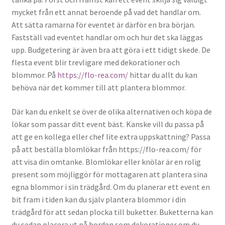
mycket från ett annat beroende på vad det handlar om.
Att sätta ramarna för eventet är därför en bra början.
Fastställ vad eventet handlar om och hur det ska läggas
upp. Budgetering är även bra att göra i ett tidigt skede. De
flesta event blir trevligare med dekorationer och
blommor. På
https://flo-rea.com/
hittar du allt du kan
behöva när det kommer till att plantera blommor.
Där kan du enkelt se över de olika alternativen och köpa de
lökar som passar ditt event bäst. Kanske vill du passa på
att ge en kollega eller chef lite extra uppskattning? Passa
på att beställa blomlökar från https://flo-rea.com/ för
att visa din omtanke. Blomlökar eller knölar är en rolig
present som möjliggör för mottagaren att plantera sina
egna blommor i sin trädgård. Om du planerar ett event en
bit fram i tiden kan du själv plantera blommor i din
trädgård för att sedan plocka till buketter. Buketterna kan
du sedan placera ut på borden som dekorationer om du