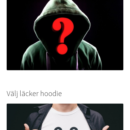
Välj läcker hoodie