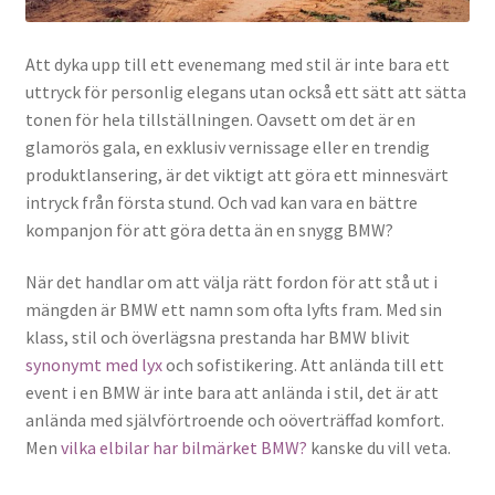
Att dyka upp till ett evenemang med stil är inte bara ett
uttryck för personlig elegans utan också ett sätt att sätta
tonen för hela tillställningen. Oavsett om det är en
glamorös gala, en exklusiv vernissage eller en trendig
produktlansering, är det viktigt att göra ett minnesvärt
intryck från första stund. Och vad kan vara en bättre
kompanjon för att göra detta än en snygg BMW?
När det handlar om att välja rätt fordon för att stå ut i
mängden är BMW ett namn som ofta lyfts fram. Med sin
klass, stil och överlägsna prestanda har BMW blivit
synonymt med lyx
och sofistikering. Att anlända till ett
event i en BMW är inte bara att anlända i stil, det är att
anlända med självförtroende och oöverträffad komfort.
Men
vilka elbilar har bilmärket BMW?
kanske du vill veta.