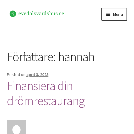
Skip
Skip
Menu
to
to
navigation
content
Hem
Kontakta oss
Författare:
hannah
Posted on
april 3, 2025
Finansiera din
drömrestaurang