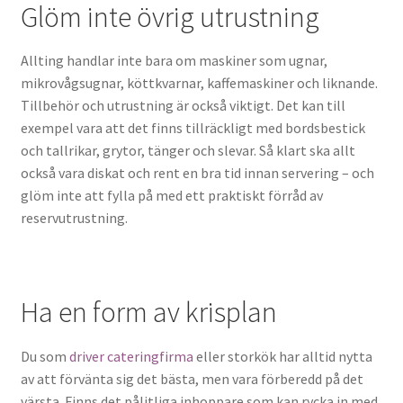
Glöm inte övrig utrustning
Allting handlar inte bara om maskiner som ugnar,
mikrovågsugnar, köttkvarnar, kaffemaskiner och liknande.
Tillbehör och utrustning är också viktigt. Det kan till
exempel vara att det finns tillräckligt med bordsbestick
och tallrikar, grytor, tänger och slevar. Så klart ska allt
också vara diskat och rent en bra tid innan servering – och
glöm inte att fylla på med ett praktiskt förråd av
reservutrustning.
Ha en form av krisplan
Du som
driver cateringfirma
eller storkök har alltid nytta
av att förvänta sig det bästa, men vara förberedd på det
värsta. Finns det pålitliga inhoppare som kan rycka in med