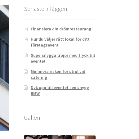
Senaste inläggen
Finansiera din drömrestaurang
Hur du väljer rätt lokal för ditt
företagsevent
Supersnygga tröjor med tryck till
eventet
Minimera risken för strul vid
catering
Dyk upp till eventet i en snygg
BMW
Galleri