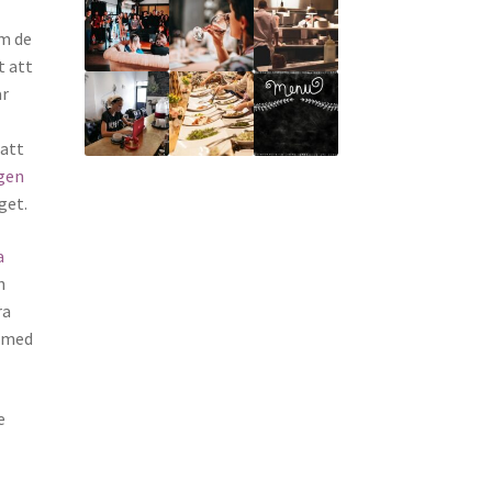
om de
t att
ar
 att
gen
get.
a
h
ra
m med
e