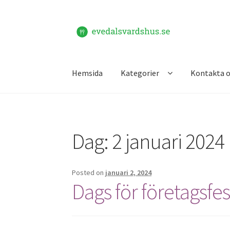
Skip
Skip
to
to
navigation
content
Hemsida
Kategorier
Kontakta o
Hem
Kontakta oss
Dag:
2 januari 2024
Posted on
januari 2, 2024
Dags för företagsfes