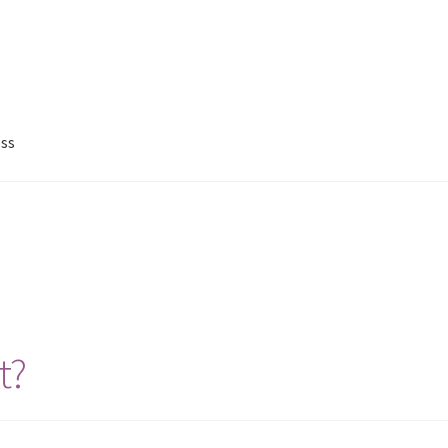
ss
t?