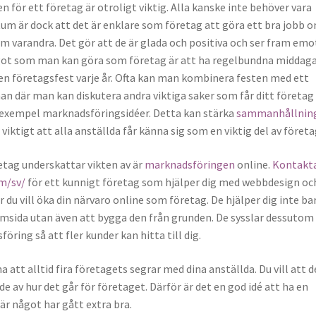
för ett företag är otroligt viktig. Alla kanske inte behöver vara
tum är dock att det är enklare som företag att göra ett bra jobb 
m varandra. Det gör att de är glada och positiva och ser fram emo
ågot som man kan göra som företag är att ha regelbundna middag
en företagsfest varje år. Ofta kan man kombinera festen med ett
n där man kan diskutera andra viktiga saker som får ditt företag
ll exempel marknadsföringsidéer. Detta kan stärka
sammanhållnin
r viktigt att alla anställda får känna sig som en viktig del av företa
tag underskattar vikten av är
marknadsföringen
online.
Kontakt
om/sv/
för ett kunnigt företag som hjälper dig med webbdesign oc
r du vill öka din närvaro online som företag. De hjälper dig inte ba
emsida utan även att bygga den från grunden. De sysslar dessuto
ring så att fler kunder kan hitta till dig.
 att alltid fira företagets segrar med dina anställda. Du vill att d
de av hur det går för företaget. Därför är det en god idé att ha en
r något har gått extra bra.