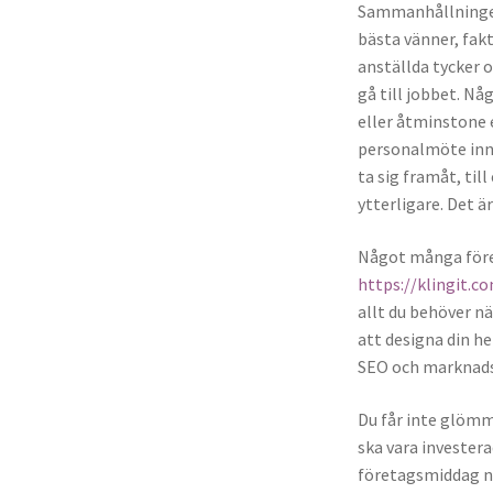
Sammanhållningen 
bästa vänner, fak
anställda tycker o
gå till jobbet. N
eller åtminstone 
personalmöte inna
ta sig framåt, ti
ytterligare. Det ä
Något många före
https://klingit.c
allt du behöver nä
att designa din h
SEO och marknadsfö
Du får inte glömma
ska vara investera
företagsmiddag nä