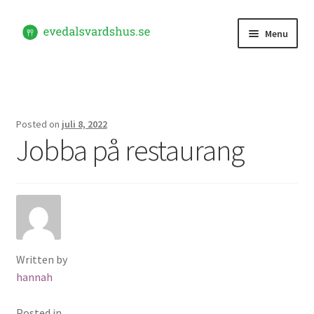
Skip
Skip
Menu
to
to
navigation
content
Hem
Kontakta oss
Posted on
juli 8, 2022
Jobba på restaurang
Written by
hannah
Posted in